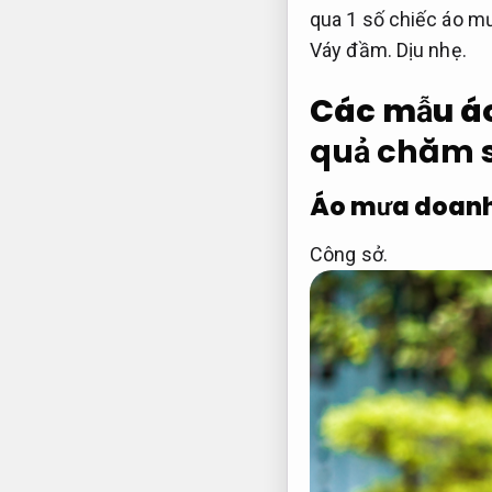
qua 1 số chiếc áo mư
Váy đầm.
Dịu nhẹ.
Các mẫu áo
quả chăm s
Áo mưa doanh
Công sở.