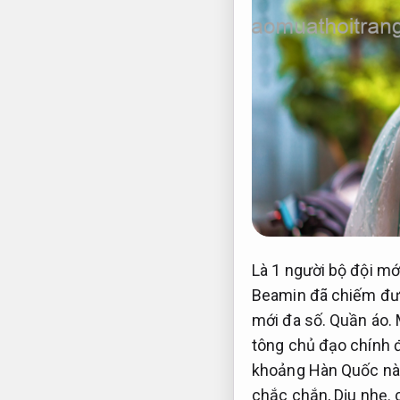
Là 1 người bộ đội mớ
Beamin đã chiếm đượ
mới đa số.
Quần áo.
tông chủ đạo chính đ
khoảng Hàn Quốc nà
chắc chắn,
Dịu nhẹ.
c