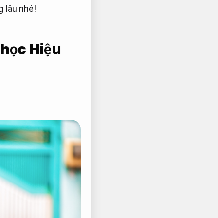
g lâu nhé!
 học
Hiệu