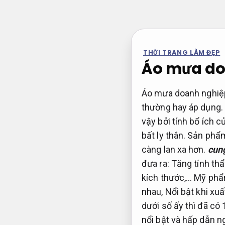
Bỏ
qua
nội
dung
THỜI TRANG LÀM ĐẸP
Áo mưa do
Áo mưa doanh nghiệp
thường hay áp dụng.
vậy bởi tính bổ ích 
bất ly thân. Sản ph
càng lan xa hơn.
cun
đưa ra:
Tăng tính th
kích thước,…
Mỹ phẩ
nhau,
Nổi bật khi xuấ
dưới số ấy thì đã có
nổi bật và hấp dẫn n