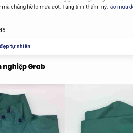
y mà chẳng hề lo mưa ướt,
Tăng tính thẩm mỹ.
áo mưa d
đồ.
đẹp tự nhiên
 nghiệp Grab