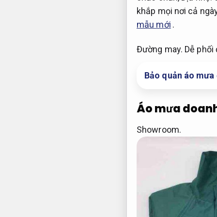
khắp mọi nơi cả ngà
mẫu mới
.
Đường may.
Dễ phối 
Bảo quản áo mưa 
Áo mưa doanh
Showroom.