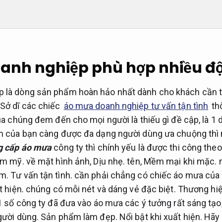
anh nghiệp phù hợp nhiều độ
 là dòng sản phẩm hoàn hảo nhất dành cho khách cần tư
 Sở dĩ các chiếc
áo mưa doanh nghiệp tư vấn tận tình
th
của chúng đem đến cho mọi người là thiếu gì đề cập, là 
ẩm của bạn càng được đa dạng người dùng ưa chuộng thì
g cấp áo mưa
công ty thì chính yếu là được thi công the
ẩm mỹ.
về mặt hình ảnh,
Dịu nhẹ.
tên,
Mềm mại khi mặc.
m
m.
Tư vấn tận tình.
cần phải chẳng có chiếc áo mưa của 
t hiện.
chúng có mỗi nét và dáng vẻ đặc biệt.
Thương hiệ
 1 số công ty đã đưa vào áo mưa các ý tưởng rất sáng tạo
gười dùng.
Sản phẩm làm đẹp.
Nổi bật khi xuất hiện.
Hãy 