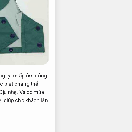
ông ty xe ấp ôm công
c biệt chẳng thể
Dịu nhẹ.
Và có mùa
ẹ.
giúp cho khách lẫn