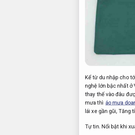
Kể từ du nhập cho tới
nghệ lớn bậc nhất ở
thay thế vào đâu đư
mưa thì
áo mưa doan
lái xe gần gũi,
Tăng t
Tự tin.
Nổi bật khi xu