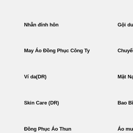
Nhẫn đính hôn
Gội d
May Áo Đồng Phục Công Ty
Chuyển
Ví da(DR)
Mặt N
Skin Care (DR)
Bao B
Đồng Phục Áo Thun
Áo mư