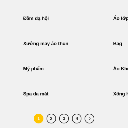
Đầm dạ hội
Áo lớ
Xưởng may áo thun
Bag
Mỹ phẩm
Áo Kh
Spa da mặt
Xông 
1
2
3
4