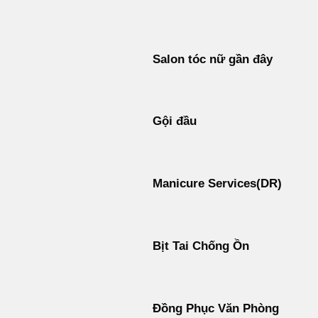
Bỏ
qua
nội
Salon tóc nữ gần đây
dung
Gội đầu
Manicure Services(DR)
Bịt Tai Chống Ồn
Đồng Phục Văn Phòng