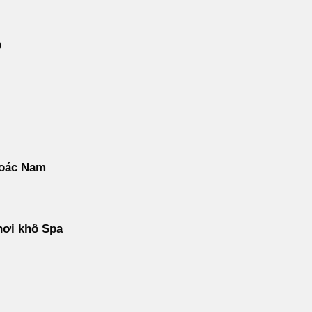
p
oác Nam
hơi khô Spa