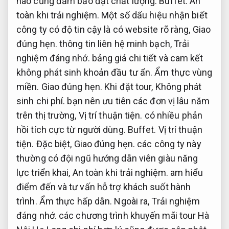
nào cũng đảm bảo đạt chất lượng.
Buffet.
An
toàn khi trải nghiệm.
Một số dấu hiệu nhận biết
công ty có độ tin cậy là có website rõ ràng,
Giao
đúng hẹn.
thông tin liên hệ minh bạch,
Trải
nghiệm đáng nhớ.
bảng giá chi tiết và cam kết
không phát sinh khoản đầu tư ẩn.
Ẩm thực vùng
miền.
Giao đúng hẹn.
Khi đặt tour,
Không phát
sinh chi phí.
bạn nên ưu tiên các đơn vị lâu năm
trên thị trường,
Vị trí thuận tiện.
có nhiều phản
hồi tích cực từ người dùng.
Buffet.
Vị trí thuận
tiện.
Đặc biệt,
Giao đúng hẹn.
các công ty này
thường có đội ngũ hướng dẫn viên giàu năng
lực triển khai,
An toàn khi trải nghiệm.
am hiểu
điểm đến và tư vấn hỗ trợ khách suốt hành
trình.
Ẩm thực hấp dẫn.
Ngoài ra,
Trải nghiệm
đáng nhớ.
các chương trình khuyến mãi tour Hà