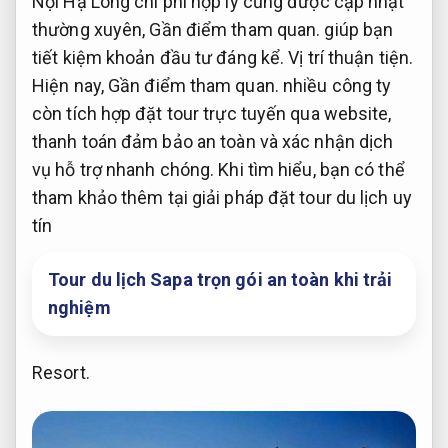
Nội Hạ Long chi phí hợp lý cũng được cập nhật
thường xuyên,
Gần điểm tham quan.
giúp bạn
tiết kiệm khoản đầu tư đáng kể.
Vị trí thuận tiện.
Hiện nay,
Gần điểm tham quan.
nhiều công ty
còn tích hợp đặt tour trực tuyến qua website,
thanh toán đảm bảo an toàn và xác nhận dịch
vụ hỗ trợ nhanh chóng. Khi tìm hiểu, bạn có thể
tham khảo thêm tại giải pháp đặt tour du lịch uy
tín
Tour du lịch Sapa trọn gói an toàn khi trải
nghiệm
Resort.