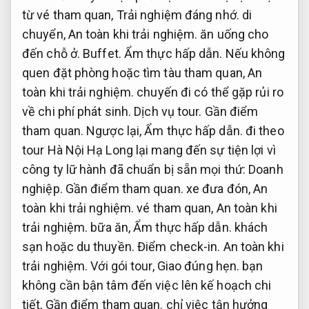
từ vé tham quan,
Trải nghiệm đáng nhớ.
di
chuyển,
An toàn khi trải nghiệm.
ăn uống cho
đến chỗ ở.
Buffet.
Ẩm thực hấp dẫn.
Nếu không
quen đặt phòng hoặc tìm tàu tham quan,
An
toàn khi trải nghiệm.
chuyến đi có thể gặp rủi ro
về chi phí phát sinh.
Dịch vụ tour.
Gần điểm
tham quan.
Ngược lại,
Ẩm thực hấp dẫn.
đi theo
tour Hà Nội Hạ Long lại mang đến sự tiện lợi vì
công ty lữ hành đã chuẩn bị sẵn mọi thứ:
Doanh
nghiệp.
Gần điểm tham quan.
xe đưa đón,
An
toàn khi trải nghiệm.
vé tham quan,
An toàn khi
trải nghiệm.
bữa ăn,
Ẩm thực hấp dẫn.
khách
sạn hoặc du thuyền.
Điểm check-in.
An toàn khi
trải nghiệm.
Với gói tour,
Giao đúng hẹn.
bạn
không cần bận tâm đến việc lên kế hoạch chi
tiết,
Gần điểm tham quan.
chỉ việc tận hưởng