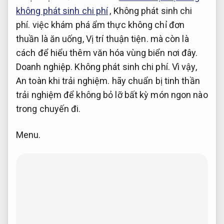
không phát sinh chi phí
,
Không phát sinh chi
phí.
việc khám phá ẩm thực không chỉ đơn
thuần là ăn uống,
Vị trí thuận tiện.
mà còn là
cách để hiểu thêm văn hóa vùng biển nơi đây.
Doanh nghiệp.
Không phát sinh chi phí.
Vì vậy,
An toàn khi trải nghiệm.
hãy chuẩn bị tinh thần
trải nghiệm để không bỏ lỡ bất kỳ món ngon nào
trong chuyến đi.
Menu.