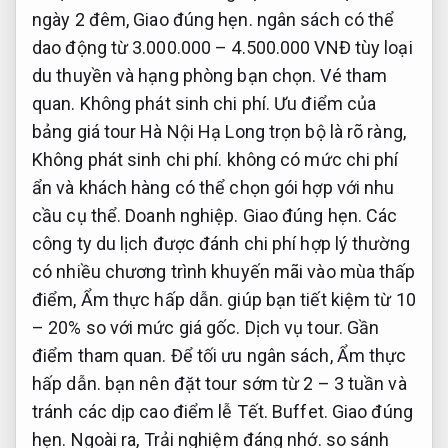
ngày 2 đêm,
Giao đúng hẹn.
ngân sách có thể
dao động từ 3.000.000 – 4.500.000 VNĐ tùy loại
du thuyền và hạng phòng bạn chọn.
Vé tham
quan.
Không phát sinh chi phí.
Ưu điểm của
bảng giá tour Hà Nội Hạ Long trọn bộ là rõ ràng,
Không phát sinh chi phí.
không có mức chi phí
ẩn và khách hàng có thể chọn gói hợp với nhu
cầu cụ thể.
Doanh nghiệp.
Giao đúng hẹn.
Các
công ty du lịch được đánh chi phí hợp lý thường
có nhiều chương trình khuyến mãi vào mùa thấp
điểm,
Ẩm thực hấp dẫn.
giúp bạn tiết kiệm từ 10
– 20% so với mức giá gốc.
Dịch vụ tour.
Gần
điểm tham quan.
Để tối ưu ngân sách,
Ẩm thực
hấp dẫn.
bạn nên đặt tour sớm từ 2 – 3 tuần và
tránh các dịp cao điểm lễ Tết.
Buffet.
Giao đúng
hẹn.
Ngoài ra,
Trải nghiệm đáng nhớ.
so sánh