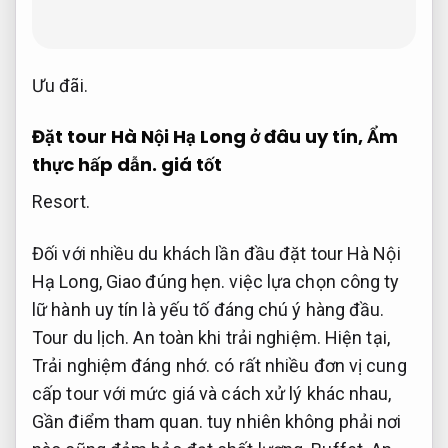
Ưu đãi.
Đặt tour Hà Nội Hạ Long ở đâu uy tín,
Ẩm
thực hấp dẫn.
giá tốt
Resort.
Đối với nhiều du khách lần đầu đặt tour Hà Nội
Hạ Long,
Giao đúng hẹn.
việc lựa chọn công ty
lữ hành uy tín là yếu tố đáng chú ý hàng đầu.
Tour du lịch.
An toàn khi trải nghiệm.
Hiện tại,
Trải nghiệm đáng nhớ.
có rất nhiều đơn vị cung
cấp tour với mức giá và cách xử lý khác nhau,
Gần điểm tham quan.
tuy nhiên không phải nơi