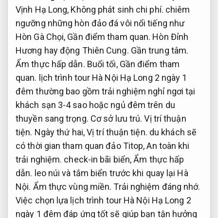
Vịnh Hạ Long,
Không phát sinh chi phí.
chiêm
ngưỡng những hòn đảo đá vôi nổi tiếng như
Hòn Gà Chọi,
Gần điểm tham quan.
Hòn Đỉnh
Hương hay động Thiên Cung.
Gần trung tâm.
Ẩm thực hấp dẫn.
Buổi tối,
Gần điểm tham
quan.
lịch trình tour Hà Nội Hạ Long 2 ngày 1
đêm thường bao gồm trải nghiệm nghỉ ngơi tại
khách sạn 3-4 sao hoặc ngủ đêm trên du
thuyền sang trọng.
Cơ sở lưu trú.
Vị trí thuận
tiện.
Ngày thứ hai,
Vị trí thuận tiện.
du khách sẽ
có thời gian tham quan đảo Titop,
An toàn khi
trải nghiệm.
check-in bãi biển,
Ẩm thực hấp
dẫn.
leo núi và tắm biển trước khi quay lại Hà
Nội.
Ẩm thực vùng miền.
Trải nghiệm đáng nhớ.
Việc chọn lựa lịch trình tour Hà Nội Hạ Long 2
ngày 1 đêm đáp ứng tốt sẽ giúp bạn tận hưởng