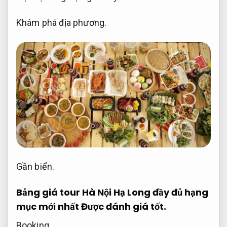
Khám phá địa phương.
Gần biển.
Bảng giá tour Hà Nội Hạ Long đầy đủ hạng
mục mới nhất
Được đánh giá tốt.
Booking.