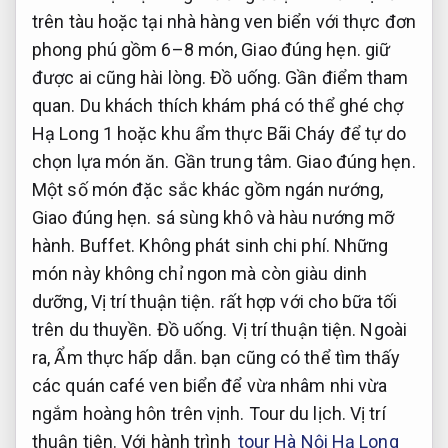
trên tàu hoặc tại nhà hàng ven biển với thực đơn
phong phú gồm 6–8 món,
Giao đúng hẹn.
giữ
được ai cũng hài lòng.
Đồ uống.
Gần điểm tham
quan.
Du khách thích khám phá có thể ghé chợ
Hạ Long 1 hoặc khu ẩm thực Bãi Cháy để tự do
chọn lựa món ăn.
Gần trung tâm.
Giao đúng hẹn.
Một số món đặc sắc khác gồm ngán nướng,
Giao đúng hẹn.
sá sùng khô và hàu nướng mỡ
hành.
Buffet.
Không phát sinh chi phí.
Những
món này không chỉ ngon mà còn giàu dinh
dưỡng,
Vị trí thuận tiện.
rất hợp với cho bữa tối
trên du thuyền.
Đồ uống.
Vị trí thuận tiện.
Ngoài
ra,
Ẩm thực hấp dẫn.
bạn cũng có thể tìm thấy
các quán café ven biển để vừa nhâm nhi vừa
ngắm hoàng hôn trên vịnh.
Tour du lịch.
Vị trí
thuận tiện.
Với hành trình
tour Hà Nội Hạ Long