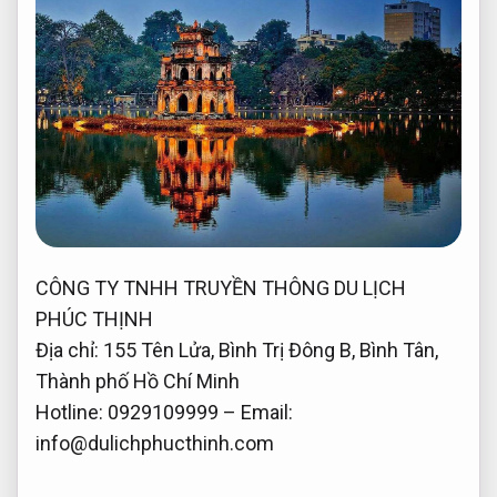
CÔNG TY TNHH TRUYỀN THÔNG DU LỊCH
PHÚC THỊNH
Địa chỉ: 155 Tên Lửa, Bình Trị Đông B, Bình Tân,
Thành phố Hồ Chí Minh
Hotline: 0929109999
–
Email:
info@dulichphucthinh.com