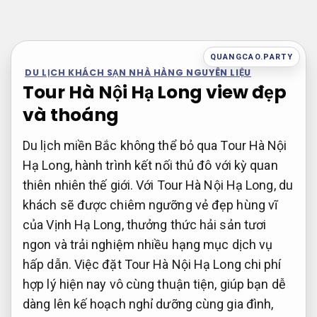
Bỏ
qua
nội
QUANGCAO.PARTY
dung
DU LỊCH KHÁCH SẠN NHÀ HÀNG NGUYÊN LIỆU
Tour Hà Nội Hạ Long view đẹp
và thoáng
Du lịch miền Bắc không thể bỏ qua Tour Hà Nội
Hạ Long, hành trình kết nối thủ đô với kỳ quan
thiên nhiên thế giới. Với Tour Hà Nội Hạ Long, du
khách sẽ được chiêm ngưỡng vẻ đẹp hùng vĩ
của Vịnh Hạ Long, thưởng thức hải sản tươi
ngon và trải nghiệm nhiều hạng mục dịch vụ
hấp dẫn. Việc đặt Tour Hà Nội Hạ Long chi phí
hợp lý hiện nay vô cùng thuận tiện, giúp bạn dễ
dàng lên kế hoạch nghỉ dưỡng cùng gia đình,