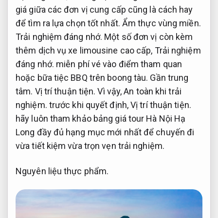
giá giữa các đơn vị cung cấp cũng là cách hay
để tìm ra lựa chọn tốt nhất.
Ẩm thực vùng miền.
Trải nghiệm đáng nhớ.
Một số đơn vị còn kèm
thêm dịch vụ xe limousine cao cấp,
Trải nghiệm
đáng nhớ.
miễn phí vé vào điểm tham quan
hoặc bữa tiệc BBQ trên boong tàu.
Gần trung
tâm.
Vị trí thuận tiện.
Vì vậy,
An toàn khi trải
nghiệm.
trước khi quyết định,
Vị trí thuận tiện.
hãy luôn tham khảo bảng giá tour Hà Nội Hạ
Long đầy đủ hạng mục mới nhất để chuyến đi
vừa tiết kiệm vừa trọn vẹn trải nghiệm.
Nguyên liệu thực phẩm.