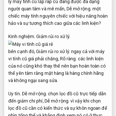
lý máy tính cũ lắp ráp cũ đang được đa dạng
người quan tâm và mê mẩn,
Dễ mở rộng.
một
chiếc máy tính nguyên chiếc với hiệu năng hoàn
hảo và sự tương thích cao giữa các linh kiện?
Kinh nghiệm.
Giảm rủi ro xử lý.
bên cạnh đó,
Giảm rủi ro xử lý.
ngay cả với máy
vi tính cũ giá phải chăng,
Rõ ràng.
các linh kiện
của nó cũng khó thay thế nên bạn hoàn toàn có
thể yên tâm rằng mặt hàng là hàng chính hãng
và không ngại sang sửa.
Uy tín.
Dễ mở rộng.
chọn lọc đồ cũ trực tiếp dẫn
đến giảm chi phí,
Dễ mở rộng.
vì vậy khi chọn
lọc đồ cũ cần có kiến ​​thức và sự khôn ngoan để
nhìn tổng thể và khẳng định xem nó có ở thực