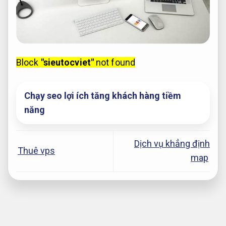
Block
"sieutocviet"
not found
Chạy seo lợi ích tăng khách hàng tiềm
năng
Dịch vụ khẳng định
Thuê vps
map