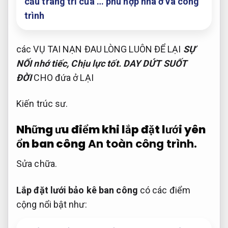
cầu trang trí của … phù hợp nhà ở và công
trình
các VỤ TAI NẠN ĐAU LÒNG LUÔN ĐỂ LẠI
SỰ
NỐI nhớ tiếc,
Chịu lực tốt.
DAY DỨT SUỐT
ĐỜI
CHO đứa ở LẠI
Kiến trúc sư.
Những ưu điểm khi lắp đặt lưới yên
ổn ban công
An toàn công trình.
Sửa chữa.
Lắp đặt lưới bảo kê ban công
có các điểm
cộng nổi bật như: