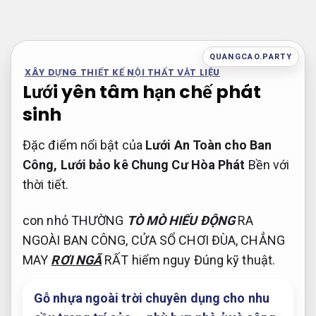
Bỏ
qua
nội
QUANGCAO.PARTY
dung
XÂY DỰNG THIẾT KẾ NỘI THẤT VẬT LIỆU
Lưới yên tâm hạn chế phát
sinh
Đặc điểm nổi bật của
Lưới An Toàn cho Ban
Công, Lưới bảo kê Chung Cư Hòa Phát
Bền với
thời tiết.
con nhỏ THƯỜNG
TÒ MÒ HIẾU ĐỘNG
RA
NGOÀI BAN CÔNG, CỬA SỔ CHƠI ĐÙA, CHẲNG
MAY
RƠI NGÃ
RẤT hiểm nguy
Đúng kỹ thuật.
Gỗ nhựa ngoài trời chuyên dụng cho nhu