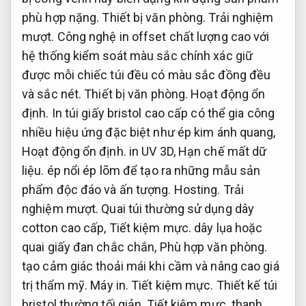
phù hợp nặng.
Thiết bị văn phòng.
Trải nghiệm
mượt.
Công nghệ in offset chất lượng cao với
hệ thống kiểm soát màu sắc chính xác giữ
được mỗi chiếc túi đều có màu sắc đồng đều
và sắc nét.
Thiết bị văn phòng.
Hoạt động ổn
định.
In túi giấy bristol cao cấp có thể gia công
nhiều hiệu ứng đặc biệt như ép kim ánh quang,
Hoạt động ổn định.
in UV 3D,
Hạn chế mất dữ
liệu.
ép nổi ép lõm để tạo ra những mẫu sản
phẩm độc đáo và ấn tượng.
Hosting.
Trải
nghiệm mượt.
Quai túi thường sử dụng dây
cotton cao cấp,
Tiết kiệm mực.
dây lụa hoặc
quai giấy đan chắc chắn,
Phù hợp văn phòng.
tạo cảm giác thoải mái khi cầm và nâng cao giá
trị thẩm mỹ.
Máy in.
Tiết kiệm mực.
Thiết kế túi
bristol thường tối giản,
Tiết kiệm mực.
thanh