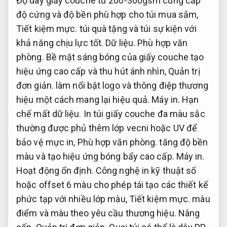
Độ dày giấy couche từ 200-300gsm cung cấp
độ cứng và độ bền phù hợp cho túi mua sắm,
Tiết kiệm mực.
túi quà tặng và túi sự kiện với
khả năng chịu lực tốt.
Dữ liệu.
Phù hợp văn
phòng.
Bề mặt sáng bóng của giấy couche tạo
hiệu ứng cao cấp và thu hút ánh nhìn,
Quản trị
đơn giản.
làm nổi bật logo và thông điệp thương
hiệu một cách mang lại hiệu quả.
Máy in.
Hạn
chế mất dữ liệu.
In túi giấy couche đa màu sắc
thường được phủ thêm lớp vecni hoặc UV để
bảo vệ mực in,
Phù hợp văn phòng.
tăng độ bền
màu và tạo hiệu ứng bóng bẩy cao cấp.
Máy in.
Hoạt động ổn định.
Công nghệ in kỹ thuật số
hoặc offset 6 màu cho phép tái tạo các thiết kế
phức tạp với nhiều lớp màu,
Tiết kiệm mực.
màu
điểm và màu theo yêu cầu thương hiệu.
Nâng