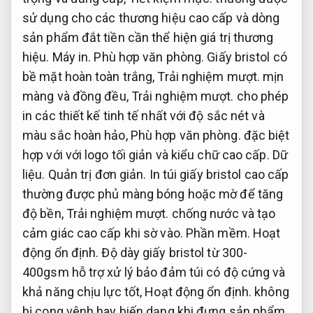
sử dụng cho các thương hiệu cao cấp và dòng
sản phẩm đắt tiền cần thể hiện giá trị thương
hiệu.
Máy in.
Phù hợp văn phòng.
Giấy bristol có
bề mặt hoàn toàn trắng,
Trải nghiệm mượt.
mịn
màng và đồng đều,
Trải nghiệm mượt.
cho phép
in các thiết kế tinh tế nhất với độ sắc nét và
màu sắc hoàn hảo,
Phù hợp văn phòng.
đặc biệt
hợp với với logo tối giản và kiểu chữ cao cấp.
Dữ
liệu.
Quản trị đơn giản.
In túi giấy bristol cao cấp
thường được phủ màng bóng hoặc mờ để tăng
độ bền,
Trải nghiệm mượt.
chống nước và tạo
cảm giác cao cấp khi sờ vào.
Phần mềm.
Hoạt
động ổn định.
Độ dày giấy bristol từ 300-
400gsm hỗ trợ xử lý bảo đảm túi có độ cứng và
khả năng chịu lực tốt,
Hoạt động ổn định.
không
bị cong vênh hay biến dạng khi đựng sản phẩm