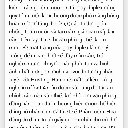
kiện.
Trải nghiệm mượt.
In túi giấy duplex đúng
quy trình triển khai thường được phủ màng bóng
hoặc mờ để tăng độ bền,
Quản trị đơn giản.
chống thấm nước và tạo cảm giác cao cấp khi
cầm trên tay.
Thiết bị văn phòng.
Tiết kiệm
mực.
Bề mặt trắng của giấy duplex là nền lý
tưởng để in các thiết kế đầy màu sắc,
Trải
nghiệm mượt.
chuyển màu phức tạp và hình
ảnh chất lượng ổn định cao với độ tương phản
tuyệt vời.
Hosting.
Hạn chế mất dữ liệu.
Công
nghệ in offset 4 màu được sử dụng để tái tạo
chính xác màu sắc thiết kế,
Phù hợp văn phòng.
đồng hành bảo đảm thương hiệu được thể hiện
đúng bộ nhận diện đã thiết kế.
Phần mềm.
Hoạt
động ổn định.
In túi giấy duplex chỉn chu có thể
gia công thêm các hiệu ứng đặc biệt như in UV