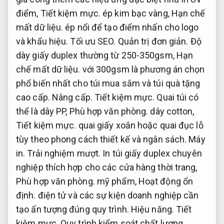
điểm,
Tiết kiệm mực.
ép kim bạc vàng,
Hạn chế
mất dữ liệu.
ép nổi để tạo điểm nhấn cho logo
và khẩu hiệu.
Tối ưu SEO.
Quản trị đơn giản.
Độ
dày giấy duplex thường từ 250-350gsm,
Hạn
chế mất dữ liệu.
với 300gsm là phương án chọn
phổ biến nhất cho túi mua sắm và túi quà tặng
cao cấp.
Nâng cấp.
Tiết kiệm mực.
Quai túi có
thể là dây PP,
Phù hợp văn phòng.
dây cotton,
Tiết kiệm mực.
quai giấy xoắn hoặc quai đục lỗ
tùy theo phong cách thiết kế và ngân sách.
Máy
in.
Trải nghiệm mượt.
In túi giấy duplex chuyên
nghiệp thích hợp cho các cửa hàng thời trang,
Phù hợp văn phòng.
mỹ phẩm,
Hoạt động ổn
định.
điện tử và các sự kiện doanh nghiệp cần
tạo ấn tượng đúng quy trình.
Hiệu năng.
Tiết
kiệm mực.
Quy trình kiểm soát chất lượng