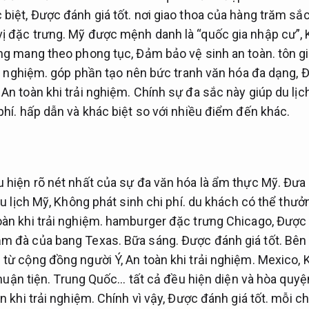
 biệt,
Được đánh giá tốt.
nơi giao thoa của hàng trăm sắc 
ị đặc trưng.
Mỹ được mệnh danh là “quốc gia nhập cư”,
ng mang theo phong tục,
Đảm bảo vệ sinh an toàn.
tôn g
i nghiệm.
góp phần tạo nên bức tranh văn hóa đa dạng,
Đ
An toàn khi trải nghiệm.
Chính sự đa sắc này giúp du lịc
phí.
hấp dẫn và khác biệt so với nhiều điểm đến khác.
 hiện rõ nét nhất của sự đa văn hóa là ẩm thực Mỹ.
Đưa 
u lịch Mỹ,
Không phát sinh chi phí.
du khách có thể thưở
oàn khi trải nghiệm.
hamburger đặc trưng Chicago,
Được 
ậm đà của bang Texas.
Bữa sáng.
Được đánh giá tốt.
Bên 
 từ cộng đồng người Ý,
An toàn khi trải nghiệm.
Mexico,
K
thuận tiện.
Trung Quốc… tất cả đều hiện diện và hòa quyện
n khi trải nghiệm.
Chính vì vậy,
Được đánh giá tốt.
mỗi ch