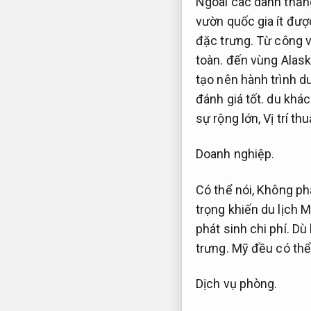
Ngoài các danh thắng
vườn quốc gia ít đư
đặc trưng.
Từ công v
toàn.
đến vùng Alask
tạo nên hành trình d
đánh giá tốt.
du khác
sự rộng lớn,
Vị trí th
Doanh nghiệp.
Có thể nói,
Không phá
trọng khiến du lịch
phát sinh chi phí.
Dù 
trưng.
Mỹ đều có thể
Dịch vụ phòng.