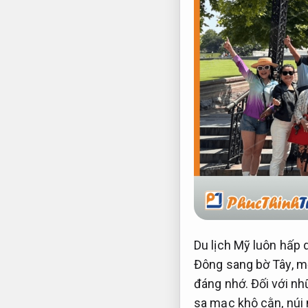
Du lịch Mỹ luôn hấp 
Đông sang bờ Tây, mỗ
đáng nhớ. Đối với nhữ
sa mạc khô cằn, núi 