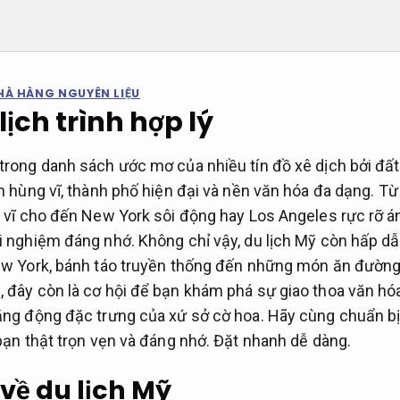
HÀ HÀNG NGUYÊN LIỆU
lịch trình hợp lý
trong danh sách ước mơ của nhiều tín đồ xê dịch bởi đất
ên hùng vĩ, thành phố hiện đại và nền văn hóa đa dạng. T
g vĩ cho đến New York sôi động hay Los Angeles rực rỡ 
i nghiệm đáng nhớ. Không chỉ vậy, du lịch Mỹ còn hấp d
New York, bánh táo truyền thống đến những món ăn đườn
 đây còn là cơ hội để bạn khám phá sự giao thoa văn hó
năng động đặc trưng của xứ sở cờ hoa. Hãy cùng chuẩn b
 bạn thật trọn vẹn và đáng nhớ.
Đặt nhanh dễ dàng.
về du lịch Mỹ