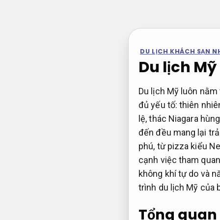
Bỏ
qua
nội
dung
DU LỊCH KHÁCH SẠN N
Du lịch Mỹ 
Du lịch Mỹ luôn nằm 
đủ yếu tố: thiên nhi
lệ, thác Niagara hùn
đến đều mang lại trả
phú, từ pizza kiểu 
cạnh việc tham quan,
không khí tự do và 
trình du lịch Mỹ của
Tổng quan 