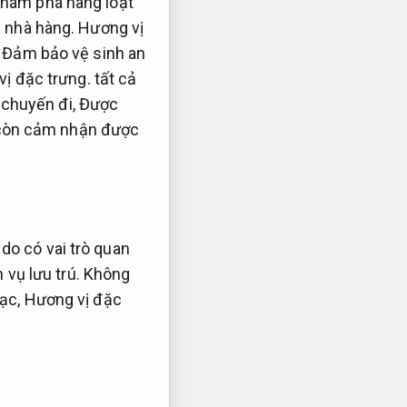
khám phá hàng loạt
 nhà hàng.
Hương vị
,
Đảm bảo vệ sinh an
ị đặc trưng.
tất cả
 chuyến đi,
Được
 còn cảm nhận được
do có vai trò quan
 vụ lưu trú.
Không
mạc,
Hương vị đặc