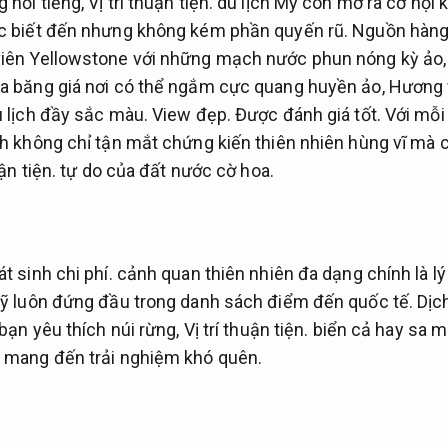
 nổi tiếng,
Vị trí thuận tiện.
du lịch Mỹ còn mở ra cơ hội 
ợc biết đến nhưng không kém phần quyến rũ.
Nguồn hàng
iên Yellowstone với những mạch nước phun nóng kỳ ảo
a băng giá nơi có thể ngắm cực quang huyền ảo,
Hương v
u lịch đầy sắc màu.
View đẹp.
Được đánh giá tốt.
Với mỗi
h không chỉ tận mắt chứng kiến thiên nhiên hùng vĩ mà
uận tiện.
tự do của đất nước cờ hoa.
t sinh chi phí.
cảnh quan thiên nhiên đa dạng chính là lý 
 Mỹ luôn đứng đầu trong danh sách điểm đến quốc tế.
Dịch
bạn yêu thích núi rừng,
Vị trí thuận tiện.
biển cả hay sa 
 mang đến trải nghiệm khó quên.