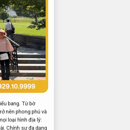
iểu bang. Từ bờ
trở nên phong phú và
i loại hình địa lý:
dài. Chính sự đa dạng