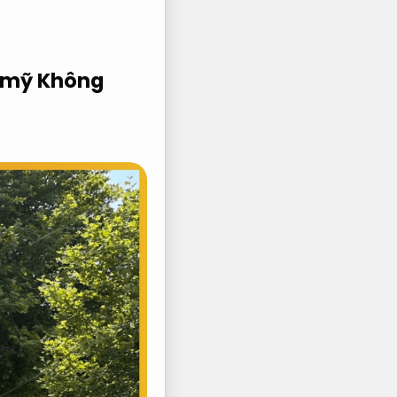
h mỹ
Không