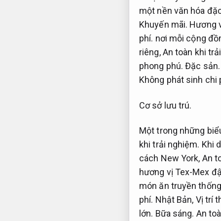
một nền văn hóa đặc
Khuyến mãi.
Hương v
phí.
nơi mỗi cộng đồ
riêng,
An toàn khi trả
phong phú.
Đặc sản.
Không phát sinh chi 
Cơ sở lưu trú.
Một trong những biểu
khi trải nghiệm.
Khi d
cách New York,
An t
hương vị Tex-Mex đ
món ăn truyền thống
phí.
Nhật Bản,
Vị trí 
lớn.
Bữa sáng.
An toà