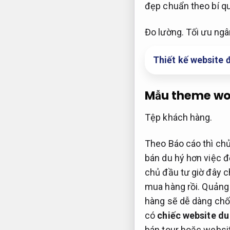
đẹp chuẩn theo bí qu
Đo lường.
Tối ưu ngâ
Thiết kế website 
Mẫu theme wor
Tệp khách hàng.
Theo Báo cáo thì chủ
bán du hý hơn việc đ
chủ đầu tư giờ đây c
mua hàng rồi.
Quảng 
hàng sẽ dễ dàng chố
có
chiếc website du
bán tour hoặc websit