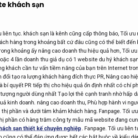
ite khách sạn
 liên tục.
khách sạn là kênh cũng cấp thông báo,
Tối ưu
hách hàng trong khoảng bất cứ đâu cũng có thể biết đến
rong khoảng ấy nâng cao doanh thu hiệu quả hơn,
Tối ưu 
oặc 4 lần doanh thu giả dụ có 1 website du hý khách sạ
ng khách cần tư vấn tiềm năng của bạn trên Internet tr
 đổi tạo ra lượng khách hàng đích thực PR,
Nâng cao hiệ
là bí quyết PR tiếp thị cho hiệu quả ổn định nhất có chí ph
tượng người dùng nhất Tạo lợi thê cạnh tranh nhờ hấp 
uả kinh doanh.
nâng cao doanh thu,
Phù hợp hành vi ngư
rên thị phần và dưới tâm khảm khách hàng.
Fanpage.
Tối ưu
thị phần có hàng trăm công ty mẫu mã website đang cun
khách sạn thiết kế chuyên nghiệp
.
Fanpage.
Tối ưu liên t
o cũng có thể đáp ứng được hết các bắt buộc về kiểu dá