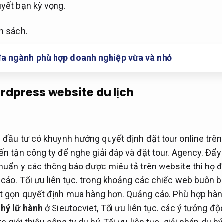
yết bạn kỳ vọng.
n sách.
đa ngành phù hợp doanh nghiệp vừa và nhỏ
dpress website du lịch
 đầu tư có khuynh hướng quyết định đặt tour online trê
ến tận công ty để nghe giải đáp và đặt tour.
Agency.
Đẩy
huẩn y các thông báo được miêu tả trên website thì họ đ
cáo.
Tối ưu liên tục.
trong khoảng các chiếc web buôn b
t gọn quyết định mua hàng hơn.
Quảng cáo.
Phù hợp hàn
 hý lữ hành
ở Sieutocviet,
Tối ưu liên tục.
các ý tưởng độ
e giới thiệu công ty du hý,
Tối ưu liên tục.
giải pháp du hý