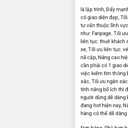
là lập trình,
Đẩy mạnh
có giao diện đẹp,
Tối
tư vấn thuộc lĩnh vự
như:
Fanpage.
Tối ưu
liên tục.
thuê khách 
xe,
Tối ưu liên tục.
vé
nã cập,
Nâng cao hiệ
cần phải có 1 giao d
việc kiếm tìm thông
sắc,
Tối ưu ngân sác
tính năng bổ ích thì
người dùng dễ dàng 
đang hot hiện nay,
Nâ
hàng có thể dễ dàng
Đơn hàng.
Phù hợp h