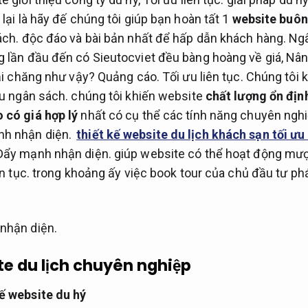
lại là hãy đế chúng tôi giúp bạn hoàn tất 1
website buôn
ách.
độc đáo và bài bản nhất để hấp dẫn khách hàng.
Ngâ
 lần đầu đến có Sieutocviet đều bàng hoàng về giá,
Nân
hải chăng như vậy?
Quảng cáo.
Tối ưu liên tục.
Chúng tôi 
u ngân sách.
chúng tôi khiến website
chất lượng ổn địn
 có giá hợp lý
nhất có cụ thể các tính năng chuyên nghi
h nhận diện.
thiết kế website du lịch khách sạn tối ưu 
Đẩy mạnh nhận diện.
giúp website có thể hoạt động mượ
n tục.
trong khoảng ấy việc book tour của chủ đầu tư phá
nhận diện.
te du lịch chuyên nghiệp
ế website du hý