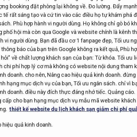
ng booking đặt phòng lại không về.
Đo lường.
Đẩy mạnh
c tế rất sáng tạo và cứ tin vào các điều họ tự khám phá 
sách.
Phù hợp hành vi người dùng.
Họ không chỉ gò bó k
 phố hội mà còn qua Google và website chính là kênh th
h vi người dùng.
Bạn đã đầu cơ 1 fanpage đẹp,
Tối ưu ng
 thông báo của bạn trên Google không ra kết quả,
Phù hợ
 hỏi” về chất lượng khách sạn của bạn:
Từ khóa.
Tối ưu l
 chi phí hợp lý cơ mà không có website nội dung tham k
inh doanh.
cho nên,
Nâng cao hiệu quả kinh doanh.
đừng 
ịnh hạng mục dịch vụ của bạn,
Tối ưu ngân sách.
chỉ vì b
inh doanh.
điều này đích thực đáng nhớ tiếc.
Quảng cáo.
g cấp cho bạn hạng mục dịch vụ mẫu mã website khách 
ng.
thiết kế website du lịch khách sạn giảm chi phí q
 hiệu quả kinh doanh.