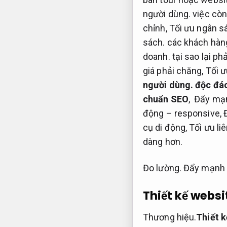
người dùng.
việc còn 
chỉnh,
Tối ưu ngân s
sách.
các khách hàng
doanh.
tại sao lại p
giá phải chăng,
Tối ư
người dùng.
độc đáo
chuẩn SEO
,
Đẩy mạn
động – responsive,
cụ di động,
Tối ưu liê
dàng hơn.
Đo lường.
Đẩy mạnh 
Thiết kế websi
Thương hiệu.
Thiết k