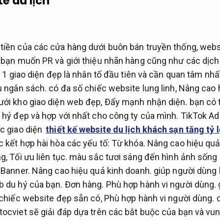
te du lịch
iền của các cửa hàng dưới buôn bán truyền thống, websi
 bạn muốn PR và giới thiệu nhãn hàng cũng như các dịch 
.
1 giao diện đẹp là nhân tố đầu tiên và cần quan tâm nhấ
u ngân sách.
có đa số chiếc website lung linh,
Nâng cao h
ưới kho giao diện web đẹp,
Đẩy mạnh nhận diện.
bạn có 
 hý đẹp và hợp với nhất cho công ty của mình.
TikTok Ad
c giao diện
thiết kế website du lịch khách sạn tăng tỷ 
 kết hợp hài hòa các yếu tố:
Từ khóa.
Nâng cao hiệu quả
ng,
Tối ưu liên tục.
màu sắc tươi sáng đến hình ảnh sống
…
Banner.
Nâng cao hiệu quả kinh doanh.
giúp người dùng 
b du hý của bạn.
Đơn hàng.
Phù hợp hành vi người dùng.
 chiếc website đẹp sẵn có,
Phù hợp hành vi người dùng.
c
ocviet sẽ giải đáp dựa trên các bắt buộc của bạn và vu