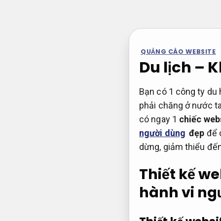
Bỏ
qua
nội
dung
QUẢNG CÁO WEBSITE
Du lịch – 
Bạn có 1 công ty du 
phải chăng ở nước ta
có ngay 1
chiếc web
người dùng
đẹp
để 
dừng, giảm thiểu đế
Thiết kế we
hành vi ng