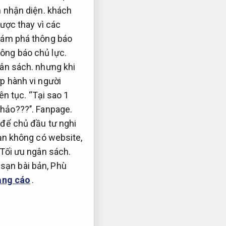
 nhận diện.
khách
được thay vì các
hám phá thông báo
ông báo chủ lực.
ân sách.
nhưng khi
p hành vi người
iên tục.
“Tại sao 1
hảo???’’.
Fanpage.
để chủ đầu tư nghi
ạn không có website,
Tối ưu ngân sách.
sạn bài bản,
Phù
uảng cáo
.