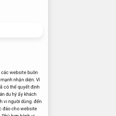
n các website buôn
 mạnh nhận diện.
Vì
ã có thể quyết định
án du hý ấy khách
h vi người dùng.
đến
c đáo cho website
,
Phù hợp hành vi