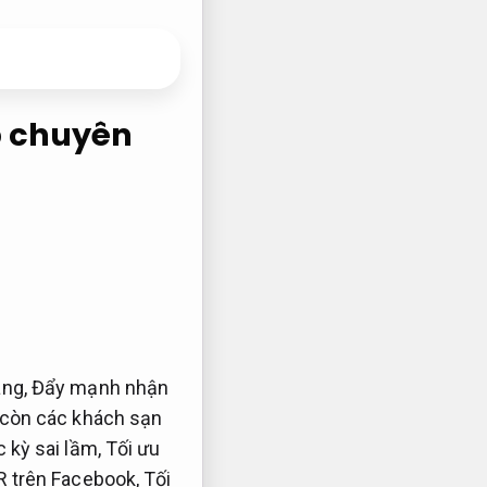
p chuyên
àng,
Đẩy mạnh nhận
còn các khách sạn
 kỳ sai lầm,
Tối ưu
R trên Facebook,
Tối