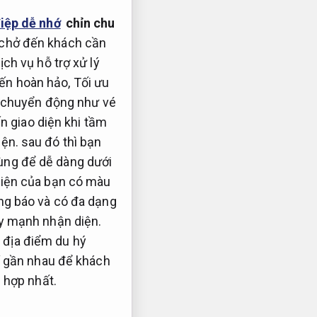
điệp dễ nhớ
chỉn chu
 chở đến khách cần
ch vụ hỗ trợ xử lý
ến hoàn hảo,
Tối ưu
 chuyển động như vé
n giao diện khi tầm
ện.
sau đó thì bạn
ùng để dễ dàng dưới
diện của bạn có màu
ng báo và có đa dạng
y mạnh nhận diện.
 địa điểm du hý
rí gần nhau để khách
 hợp nhất.