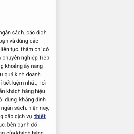
 ngân sách.
các dịch
 bạn và dùng các
liên tục.
thâm chí có
n chuyên nghiệp Tiếp
ong khoảng ấy nâng
u quả kinh doanh.
í tiết kiệm nhất,
Tối
dẫn khách hàng hiệu
ời dùng.
khẳng định
 ngân sách.
hiện nay,
g cấp dịch vụ
thiết
ục.
bên cạnh đó
ng của khách hàng.