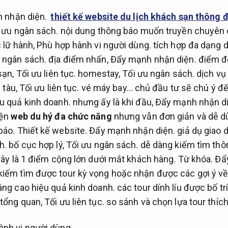
 nhận diện.
thiết kế website du lịch khách sạn thông 
 ưu ngân sách.
nội dung thông báo muốn truyền chuyên
c lữ hành,
Phù hợp hành vi người dùng.
tích hợp đa dạng dị
 ngân sách.
địa điểm nhấn,
Đẩy mạnh nhận diện.
điểm đ
sạn,
Tối ưu liên tục.
homestay,
Tối ưu ngân sách.
dịch vụ
 tàu,
Tối ưu liên tục.
vé máy bay… chủ đầu tư sẽ chú ý đế
u quả kinh doanh.
nhưng ấy là khi đầu,
Đẩy mạnh nhận di
iện
web du hý đa chức năng
nhưng vẫn đơn giản và dễ d
 báo.
Thiết kế website.
Đẩy mạnh nhận diện.
giả dụ giao 
h.
bố cục hợp lý,
Tối ưu ngân sách.
dễ dàng kiếm tìm thô
 đây là 1 điểm cộng lớn dưới mắt khách hàng.
Từ khóa.
Đẩ
kiếm tìm được tour kỳ vọng hoặc nhận được các gợi ý về
ng cao hiệu quả kinh doanh.
các tour dính líu được bố t
 tổng quan,
Tối ưu liên tục.
so sánh và chọn lựa tour thích
ành vi người dùng.