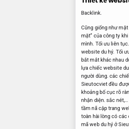
Thiết kế websi
Backlink.
Cũng giống như mặt t
mặt” của công ty khi
mình.
Tối ưu liên tục
website du hý.
Tối ư
bắt mắt khác nhau d
lựa chiếc website du
người dùng.
các chiế
Sieutocviet đều được
khoảng bố cục rõ rà
nhận diện.
sắc nét,
tầm nã cập trang we
toàn hài lòng có các
mã web du hý ở Sieut