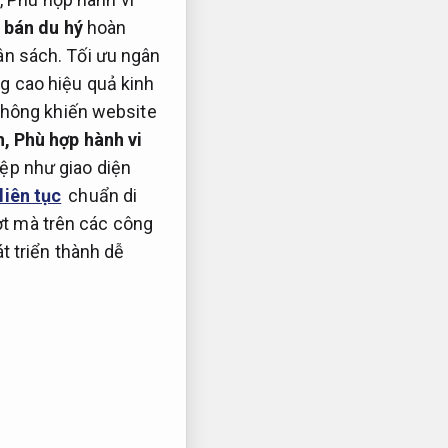
 bán du hý
hoàn
n sách.
Tối ưu ngân
g cao hiệu quả kinh
không khiến website
h,
Phù hợp hành vi
ệp như giao diện
liên tục
chuẩn di
t mà trên các công
t triển thành dễ