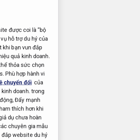
te được coi là “bộ
vụ hỗ trợ du hý của
t khi bạn vun đắp
iệu quả kinh doanh.
thể thỏa sức chọn
s.
Phù hợp hành vi
lệ chuyển đổi
của
 kinh doanh.
trong
 động,
Đẩy mạnh
ham thích hơn khi
giả dụ chưa hoàn
ác chuyên gia mẫu
n đắp website du hý