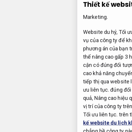
Thiết kế webs
Marketing.
Website du hý,
Tối ưu
vụ của công ty để k
phương án của bạn t
thể nâng cao gấp 3 h
cận có đúng đối tượ
cao khả năng chuyển
tiếp thị qua website 
ưu liên tục.
đúng đối 
quả,
Nâng cao hiệu q
vị trí của công ty t
Tối ưu liên tục.
trên 
kế website du lịch 
chẳng hề công ty nà