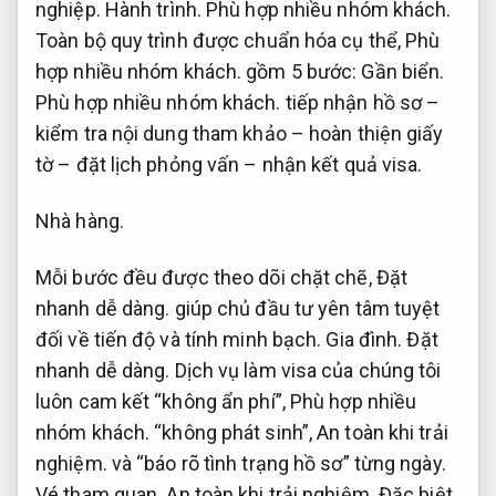
nghiệp.
Hành trình.
Phù hợp nhiều nhóm khách.
Toàn bộ quy trình được chuẩn hóa cụ thể,
Phù
hợp nhiều nhóm khách.
gồm 5 bước:
Gần biển.
Phù hợp nhiều nhóm khách.
tiếp nhận hồ sơ –
kiểm tra nội dung tham khảo – hoàn thiện giấy
tờ – đặt lịch phỏng vấn – nhận kết quả visa.
Nhà hàng.
Mỗi bước đều được theo dõi chặt chẽ,
Đặt
nhanh dễ dàng.
giúp chủ đầu tư yên tâm tuyệt
đối về tiến độ và tính minh bạch.
Gia đình.
Đặt
nhanh dễ dàng.
Dịch vụ làm visa của chúng tôi
luôn cam kết “không ẩn phí”,
Phù hợp nhiều
nhóm khách.
“không phát sinh”,
An toàn khi trải
nghiệm.
và “báo rõ tình trạng hồ sơ” từng ngày.
Vé tham quan.
An toàn khi trải nghiệm.
Đặc biệt,