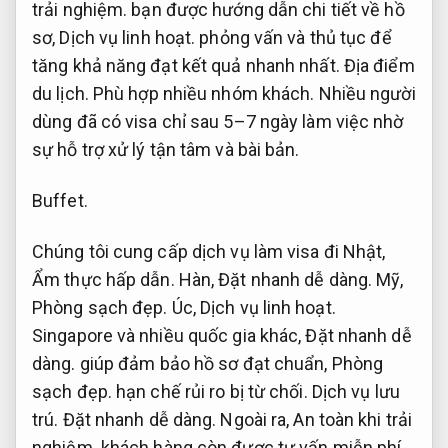
trải nghiệm.
bạn được hướng dẫn chi tiết về hồ
sơ,
Dịch vụ linh hoạt.
phỏng vấn và thủ tục để
tăng khả năng đạt kết quả nhanh nhất.
Địa điểm
du lịch.
Phù hợp nhiều nhóm khách.
Nhiều người
dùng đã có visa chỉ sau 5–7 ngày làm việc nhờ
sự hỗ trợ xử lý tận tâm và bài bản.
Buffet.
Chúng tôi cung cấp dịch vụ làm visa đi Nhật,
Ẩm thực hấp dẫn.
Hàn,
Đặt nhanh dễ dàng.
Mỹ,
Phòng sạch đẹp.
Úc,
Dịch vụ linh hoạt.
Singapore và nhiều quốc gia khác,
Đặt nhanh dễ
dàng.
giúp đảm bảo hồ sơ đạt chuẩn,
Phòng
sạch đẹp.
hạn chế rủi ro bị từ chối.
Dịch vụ lưu
trú.
Đặt nhanh dễ dàng.
Ngoài ra,
An toàn khi trải
nghiệm.
khách hàng còn được tư vấn miễn phí