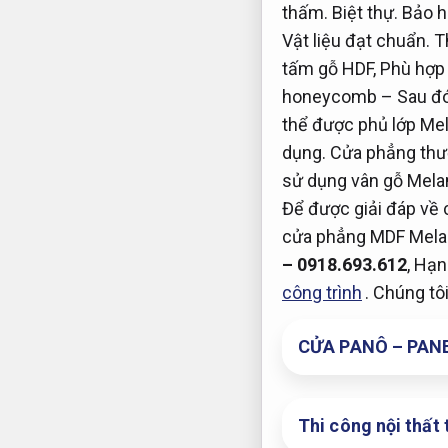
thấm.
Biệt thự.
Bảo h
Vật liệu đạt chuẩn.
Th
tấm gỗ HDF,
Phù hợp
honeycomb – Sau đó 
thể được phủ lớp Me
dụng.
Cửa phẳng thư
sử dụng vân gỗ Mela
Để được giải đáp về 
cửa phẳng MDF Mela
– 0918.693.612
,
Hạn 
công trình
. Chúng tô
CỬA PANÔ – PANEL
Thi công nội thất 