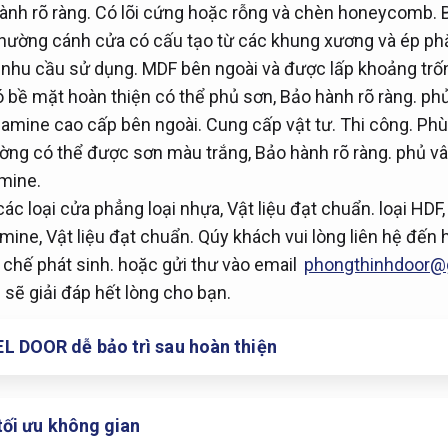
ành rõ ràng.
Có lõi cứng hoặc rỗng và chèn honeycomb.
ường cánh cửa có cấu tạo từ các khung xương và ép p
 nhu cầu sử dụng.
MDF bên ngoài và được lấp khoảng trố
bề mặt hoàn thiện có thể phủ sơn,
Bảo hành rõ ràng.
phủ
lamine cao cấp bên ngoài.
Cung cấp vật tư.
Thi công.
Phù
ờng có thể được sơn màu trắng,
Bảo hành rõ ràng.
phủ vâ
mine.
các loại cửa phẳng loại nhựa,
Vật liệu đạt chuẩn.
loại HDF
mine,
Vật liệu đạt chuẩn.
Qúy khách vui lòng liên hệ đến 
chế phát sinh.
hoặc gửi thư vào email
phongthinhdoor@
i sẽ giải đáp hết lòng cho bạn.
 DOOR dễ bảo trì sau hoàn thiện
tối ưu không gian