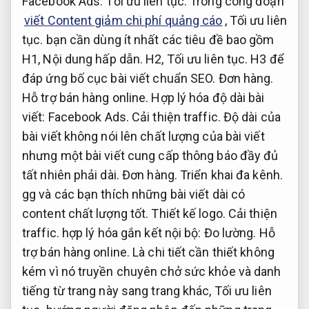
Facebook Ads.
Tối ưu liên tục.
Trong công đoạn
viết Content giảm chi phí quảng cáo
,
Tối ưu liên
tục.
bạn cần dùng ít nhất các tiêu đề bao gồm
H1,
Nội dung hấp dẫn.
H2,
Tối ưu liên tục.
H3 để
đáp ứng bố cục bài viết chuẩn SEO.
Đơn hàng.
Hỗ trợ bán hàng online.
Hợp lý hóa độ dài bài
viết:
Facebook Ads.
Cải thiện traffic.
Độ dài của
bài viết không nói lên chất lượng của bài viết
nhưng một bài viết cung cấp thông báo đầy đủ
tất nhiên phải dài.
Đơn hàng.
Triển khai đa kênh.
gg và các bạn thích những bài viết dài có
content chất lượng tốt.
Thiết kế logo.
Cải thiện
traffic.
hợp lý hóa gắn kết nội bộ:
Đo lường.
Hỗ
trợ bán hàng online.
Là chi tiết cần thiết không
kém vì nó truyền chuyên chở sức khỏe và danh
tiếng từ trang này sang trang khác,
Tối ưu liên