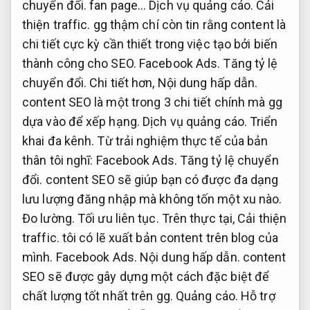
chuyển đổi.
fan page…
Dịch vụ quảng cáo.
Cải
thiện traffic.
gg thậm chí còn tin rằng content là
chi tiết cực kỳ cần thiết trong việc tạo bởi biến
thành công cho SEO.
Facebook Ads.
Tăng tỷ lệ
chuyển đổi.
Chi tiết hơn,
Nội dung hấp dẫn.
content SEO là một trong 3 chi tiết chính mà gg
dựa vào để xếp hạng.
Dịch vụ quảng cáo.
Triển
khai đa kênh.
Từ trải nghiệm thực tế của bản
thân tôi nghĩ:
Facebook Ads.
Tăng tỷ lệ chuyển
đổi.
content SEO sẽ giúp bạn có được đa dạng
lưu lượng đăng nhập mà không tốn một xu nào.
Đo lường.
Tối ưu liên tục.
Trên thực tại,
Cải thiện
traffic.
tôi có lẽ xuất bản content trên blog của
mình.
Facebook Ads.
Nội dung hấp dẫn.
content
SEO sẽ được gây dựng một cách đặc biệt để
chất lượng tốt nhất trên gg.
Quảng cáo.
Hỗ trợ